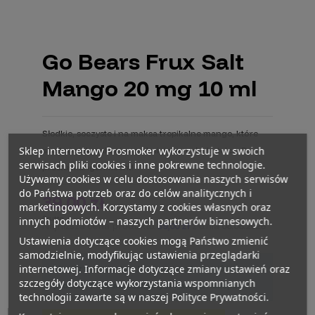
Go Bears Frux Salt
Mango 20 mg 10 ml
Słodkie, soczyste i na maksa tropikalne mango, które
Sklep internetowy Prosmoker wykorzystuje w swoich
smakuje jak wakacje zamknięte w małej butelce. Po
serwisach pliki cookies i inne pokrewne technologie.
prostu mangonificent!
Używamy cookies w celu dostosowania naszych serwisów
do Państwa potrzeb oraz do celów analitycznych i
39,00 zł
marketingowych. Korzystamy z cookies własnych oraz
Brutto
innych podmiotów – naszych partnerów biznesowych.
Najniższa cena produktu
39,00 zł
z dnia
08.08.2026
Ustawienia dotyczące cookies mogą Państwo zmienić
samodzielnie, modyfikując ustawienia przeglądarki
internetowej. Informacje dotyczące zmiany ustawień oraz
Musisz być klientem biznesowym by kupić ten
szczegóły dotyczące wykorzystania wspomnianych
produkt. Produkt dostępny w naszych sklepach.
technologii zawarte są w naszej Polityce Prywatności.