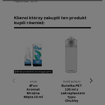
Pojemność: 10 ml
Indeks
GOBE-FRUX-SALT-MANG-20
No reviews
W magazynie
21 Przedmioty
Klienci którzy zakupili ten produkt
kupili również:
Brak produktu na magazynie
4 FUN
PUSTE BUTELKI
DARK
4Fun
Butelka PET
D
Aromat
120 ml z
Mroźna
zakraplaczem
Dr
Mięta 10 ml
typu
18
Chubby