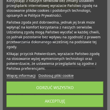
Korzystając z naszych serwisów bez zmiany ustawień
ZOSTAŃ KLIENTEM BIZNESOWYM
przeglądarki internetowej wyrażacie Państwo zgodę na
stosowanie plików cookies i podobnych technologii,
opisanych w Polityce Prywatności.
Państwa zgoda jest dobrowolna, jednak jej brak może
wpłynąć na komfort korzystania z naszych serwisów.
Udzieloną zgodę mogą Państwo wycofać w każdej chwili,
co jednak pozostanie bez wpływu na zgodność z prawem
przetwarzania dokonanego wcześniej na podstawie tej
zgody.
Klikając przycisk Potwierdzam, wyrażacie Państwo zgodę
na stosowanie wyżej wymienionych technologii oraz
Opis
potwierdzacie, że ustawienia przeglądarki są zgodne z
Państwa preferencjami.
Szczegóły produktu
Więcej informacji
Dostosuj pliki cookie
Reviews
(0)
ODRZUĆ WSZYSTKO
Go Bears Frux Mango 20 mg 10 ml
AKCEPTUJĘ
Moc: 20 mg