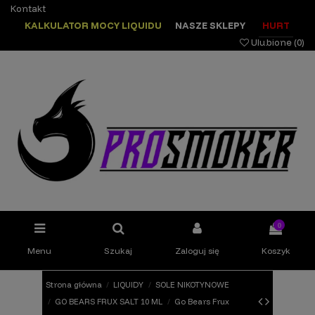
Kontakt
KALKULATOR MOCY LIQUIDU
NASZE SKLEPY
HURT
Ulubione (
0
)
0
Menu
Szukaj
Zaloguj się
Koszyk
Strona główna
LIQUIDY
SOLE NIKOTYNOWE
GO BEARS FRUX SALT 10 ML
Go Bears Frux