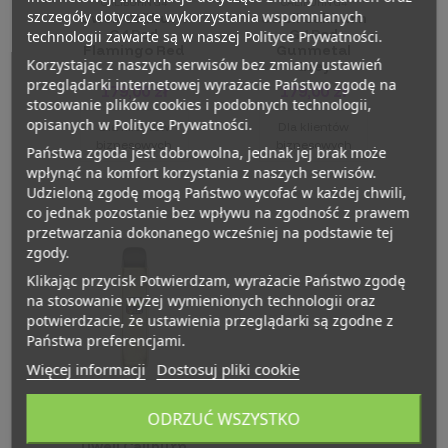
CALIBURN G4
CALIBURN G4
szczegóły dotyczące wykorzystania wspomnianych
Uwell Caliburn
Uwell Caliburn
G4 Pod
G4 Pod
technologii zawarte są w naszej Polityce Prywatności.
Flamingo Red
Gunmetal
Korzystając z naszych serwisów bez zmiany ustawień
Grey
przeglądarki internetowej wyrażacie Państwo zgodę na
179,00 zł
179,00 zł
stosowanie plików cookies i podobnych technologii,
opisanych w Polityce Prywatności.
Dla klientów
Dla klientów
biznesowych
biznesowych
Państwa zgoda jest dobrowolna, jednak jej brak może
wpłynąć na komfort korzystania z naszych serwisów.
Udzieloną zgodę mogą Państwo wycofać w każdej chwili,
co jednak pozostanie bez wpływu na zgodność z prawem
przetwarzania dokonanego wcześniej na podstawie tej
zgody.
Klikając przycisk Potwierdzam, wyrażacie Państwo zgodę
na stosowanie wyżej wymienionych technologii oraz
potwierdzacie, że ustawienia przeglądarki są zgodne z
Państwa preferencjami.
Więcej informacji
Dostosuj pliki cookie
ODRZUĆ WSZYSTKO
CALIBURN G4
Uwell Caliburn