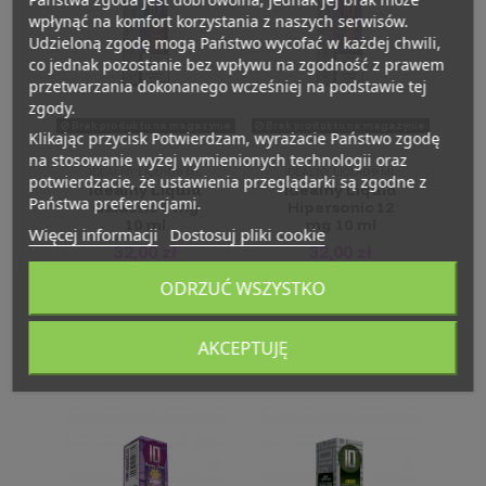
wpłynąć na komfort korzystania z naszych serwisów.
Udzieloną zgodę mogą Państwo wycofać w każdej chwili,
co jednak pozostanie bez wpływu na zgodność z prawem
przetwarzania dokonanego wcześniej na podstawie tej
zgody.
Brak produktu na magazynie
Brak produktu na magazynie
Klikając przycisk Potwierdzam, wyrażacie Państwo zgodę
na stosowanie wyżej wymienionych technologii oraz
IDEALNY LIQUID 9 ML
IDEALNY LIQUID 9 ML
potwierdzacie, że ustawienia przeglądarki są zgodne z
Idealny Liquid
Idealny Liquid
Państwa preferencjami.
Galactic 6 mg
Hipersonic 12
10 ml
mg 10 ml
Więcej informacji
Dostosuj pliki cookie
32,00 zł
32,00 zł
ODRZUĆ WSZYSTKO
Dla klientów
Dla klientów
biznesowych
biznesowych
AKCEPTUJĘ