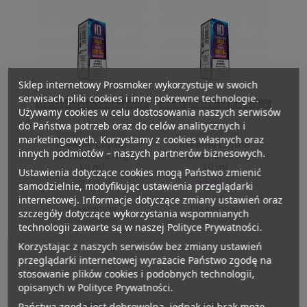
Sklep internetowy Prosmoker wykorzystuje w swoich
serwisach pliki cookies i inne pokrewne technologie.
Brak produktu na magazynie
Brak produktu na magazynie
Używamy cookies w celu dostosowania naszych serwisów
do Państwa potrzeb oraz do celów analitycznych i
IDEALNY LIQUID 9 ML
IDEALNY LIQUID 9 ML
marketingowych. Korzystamy z cookies własnych oraz
Idealny Liquid
Idealny Liquid
innych podmiotów – naszych partnerów biznesowych.
Galactic 12 mg
Galactic 18 mg
10 ml
10 ml
Ustawienia dotyczące cookies mogą Państwo zmienić
32,00 zł
32,00 zł
samodzielnie, modyfikując ustawienia przeglądarki
internetowej. Informacje dotyczące zmiany ustawień oraz
Dla klientów
Dla klientów
szczegóły dotyczące wykorzystania wspomnianych
biznesowych
biznesowych
technologii zawarte są w naszej Polityce Prywatności.
Korzystając z naszych serwisów bez zmiany ustawień
przeglądarki internetowej wyrażacie Państwo zgodę na
stosowanie plików cookies i podobnych technologii,
opisanych w Polityce Prywatności.
Państwa zgoda jest dobrowolna, jednak jej brak może