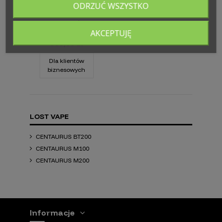
ODRZUĆ WSZYSTKO
Lost Vape
Centaurus
BT200 Kit
Silver Carbon
AKCEPTUJĘ
359,00 zł
Dla klientów
biznesowych
LOST VAPE
CENTAURUS BT200
CENTAURUS M100
CENTAURUS M200
Informacje