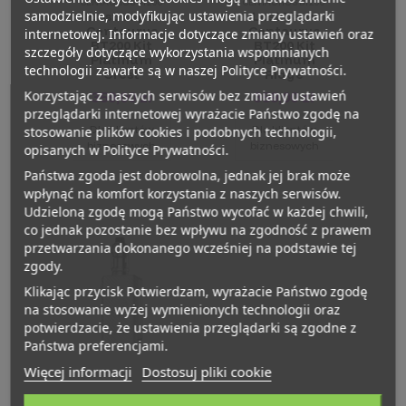
CENTAURUS BT200
CENTAURUS BT200
samodzielnie, modyfikując ustawienia przeglądarki
Lost Vape
Lost Vape
Centaurus
Centaurus
internetowej. Informacje dotyczące zmiany ustawień oraz
BT200 Kit
BT200 Kit
szczegóły dotyczące wykorzystania wspomnianych
Platinum
Platinum
technologii zawarte są w naszej Polityce Prywatności.
Crest
Ridge
Korzystając z naszych serwisów bez zmiany ustawień
359,00 zł
359,00 zł
przeglądarki internetowej wyrażacie Państwo zgodę na
Dla klientów
Dla klientów
stosowanie plików cookies i podobnych technologii,
biznesowych
biznesowych
opisanych w Polityce Prywatności.
Państwa zgoda jest dobrowolna, jednak jej brak może
wpłynąć na komfort korzystania z naszych serwisów.
Udzieloną zgodę mogą Państwo wycofać w każdej chwili,
co jednak pozostanie bez wpływu na zgodność z prawem
przetwarzania dokonanego wcześniej na podstawie tej
zgody.
Klikając przycisk Potwierdzam, wyrażacie Państwo zgodę
na stosowanie wyżej wymienionych technologii oraz
potwierdzacie, że ustawienia przeglądarki są zgodne z
Państwa preferencjami.
Więcej informacji
Dostosuj pliki cookie
CENTAURUS BT200