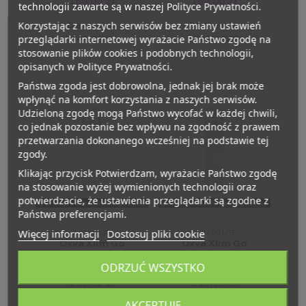
169,00 zł
169,00 zł
technologii zawarte są w naszej Polityce Prywatności.
Korzystając z naszych serwisów bez zmiany ustawień
Dla klientów
Dla klientów
biznesowych
biznesowych
przeglądarki internetowej wyrażacie Państwo zgodę na
stosowanie plików cookies i podobnych technologii,
opisanych w Polityce Prywatności.
Państwa zgoda jest dobrowolna, jednak jej brak może
wpłynąć na komfort korzystania z naszych serwisów.
Udzieloną zgodę mogą Państwo wycofać w każdej chwili,
co jednak pozostanie bez wpływu na zgodność z prawem
przetwarzania dokonanego wcześniej na podstawie tej
zgody.
Klikając przycisk Potwierdzam, wyrażacie Państwo zgodę
na stosowanie wyżej wymienionych technologii oraz
potwierdzacie, że ustawienia przeglądarki są zgodne z
Brak produktu na magazynie
Brak produktu na magazynie
Państwa preferencjami.
Więcej informacji
Dostosuj pliki cookie
XLIM GO LITE
XLIM GO LITE
Oxva Xlim Go
Oxva Xlim Go
Lite Pod Light
Lite Pod Light
Pink
Purple
ODRZUĆ WSZYSTKO
169,00 zł
169,00 zł
AKCEPTUJĘ