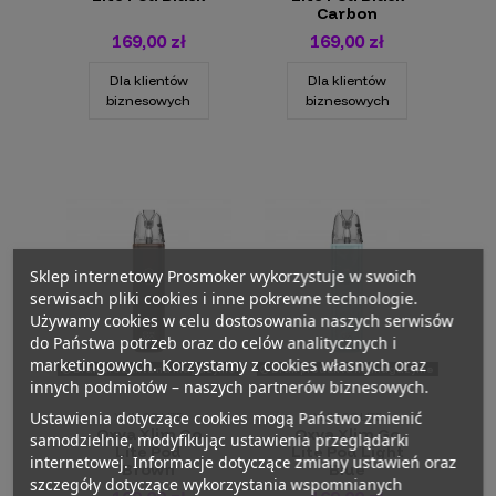
Carbon
169,00 zł
169,00 zł
Dla klientów
Dla klientów
biznesowych
biznesowych
Sklep internetowy Prosmoker wykorzystuje w swoich
serwisach pliki cookies i inne pokrewne technologie.
Używamy cookies w celu dostosowania naszych serwisów
do Państwa potrzeb oraz do celów analitycznych i
marketingowych. Korzystamy z cookies własnych oraz
Brak produktu na magazynie
Brak produktu na magazynie
innych podmiotów – naszych partnerów biznesowych.
Ustawienia dotyczące cookies mogą Państwo zmienić
XLIM GO LITE
XLIM GO LITE
Oxva Xlim Go
Oxva Xlim Go
samodzielnie, modyfikując ustawienia przeglądarki
Lite Pod
Lite Pod Light
internetowej. Informacje dotyczące zmiany ustawień oraz
Brown
Blue
szczegóły dotyczące wykorzystania wspomnianych