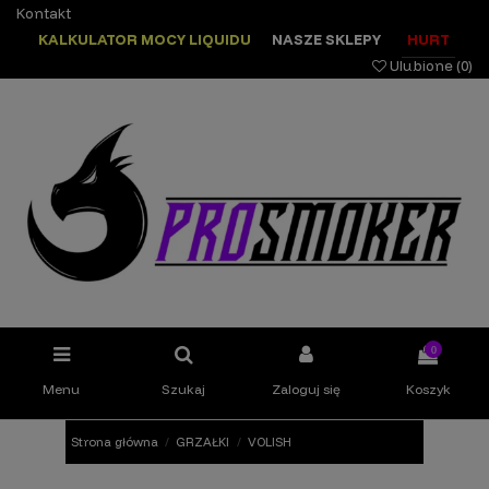
Kontakt
KALKULATOR MOCY LIQUIDU
NASZE SKLEPY
HURT
Ulubione (
0
)
0
Menu
Szukaj
Zaloguj się
Koszyk
Strona główna
GRZAŁKI
VOLISH