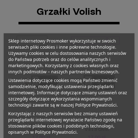
Grzałki Volish
Sklep internetowy Prosmoker wykorzystuje w swoich
Filtry
Nazwa, A do Z
2
serwisach pliki cookies i inne pokrewne technologie.
Używamy cookies w celu dostosowania naszych serwisów
do Państwa potrzeb oraz do celów analitycznych i
marketingowych. Korzystamy z cookies własnych oraz
innych podmiotów – naszych partnerów biznesowych.
Ustawienia dotyczące cookies mogą Państwo zmienić
samodzielnie, modyfikując ustawienia przeglądarki
internetowej. Informacje dotyczące zmiany ustawień oraz
szczegóły dotyczące wykorzystania wspomnianych
technologii zawarte są w naszej Polityce Prywatności.
Korzystając z naszych serwisów bez zmiany ustawień
przeglądarki internetowej wyrażacie Państwo zgodę na
VOLISH
VOLISH
Volish Grzałka
Volish Grzałka
stosowanie plików cookies i podobnych technologii,
V4 1.2 Ohm
V4 1.5 Ohm
opisanych w Polityce Prywatności.
17,00 zł
17,00 zł