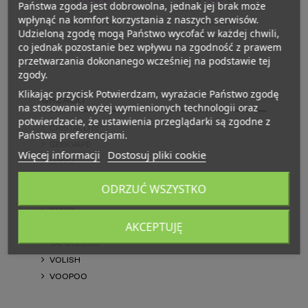
Państwa zgoda jest dobrowolna, jednak jej brak może
wpłynąć na komfort korzystania z naszych serwisów.
Dla klientów
Dla klientów
Udzieloną zgodę mogą Państwo wycofać w każdej chwili,
biznesowych
biznesowych
co jednak pozostanie bez wpływu na zgodność z prawem
przetwarzania dokonanego wcześniej na podstawie tej
zgody.
Klikając przycisk Potwierdzam, wyrażacie Państwo zgodę
GRZAŁKI
na stosowanie wyżej wymienionych technologii oraz
potwierdzacie, że ustawienia przeglądarki są zgodne z
CRISTALLITE
Państwa preferencjami.
GEEKVAPE
Więcej informacji
Dostosuj pliki cookie
LINVO
LOST VAPE
ODRZUĆ WSZYSTKO
OXVA
SMOK
AKCEPTUJĘ
UWELL
VAPORESSO
VOLISH
VOOPOO