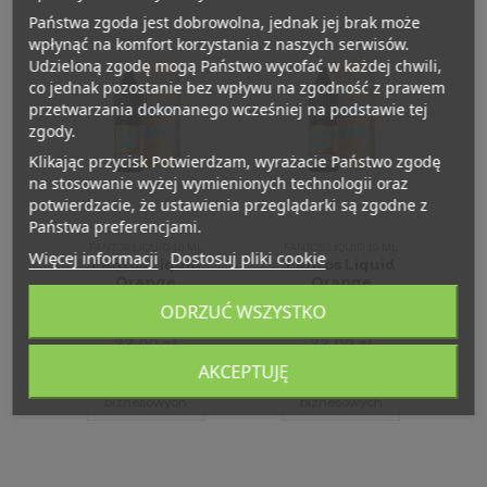
Państwa zgoda jest dobrowolna, jednak jej brak może
wpłynąć na komfort korzystania z naszych serwisów.
Udzieloną zgodę mogą Państwo wycofać w każdej chwili,
co jednak pozostanie bez wpływu na zgodność z prawem
przetwarzania dokonanego wcześniej na podstawie tej
zgody.
Klikając przycisk Potwierdzam, wyrażacie Państwo zgodę
na stosowanie wyżej wymienionych technologii oraz
potwierdzacie, że ustawienia przeglądarki są zgodne z
Państwa preferencjami.
FANTOS LIQUID 10 ML
FANTOS LIQUID 10 ML
Więcej informacji
Dostosuj pliki cookie
Fantos Liquid
Fantos Liquid
Orange
Orange
Fantos 12 mg
Fantos 18 mg
ODRZUĆ WSZYSTKO
10 ml
10 ml
33,00 zł
33,00 zł
AKCEPTUJĘ
Dla klientów
Dla klientów
biznesowych
biznesowych