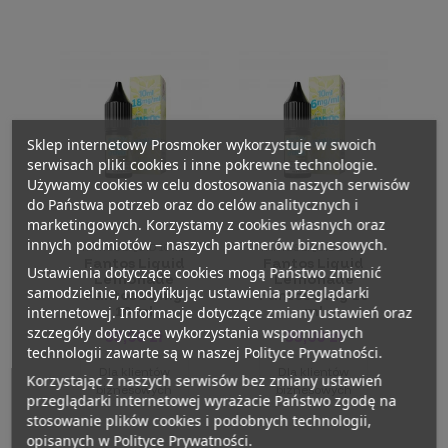
Sklep internetowy Prosmoker wykorzystuje w swoich
serwisach pliki cookies i inne pokrewne technologie.
Używamy cookies w celu dostosowania naszych serwisów
do Państwa potrzeb oraz do celów analitycznych i
marketingowych. Korzystamy z cookies własnych oraz
innych podmiotów – naszych partnerów biznesowych.
FANTOS LIQUID 10 ML
FANTOS LIQUID 10 ML
Fantos Liquid
Fantos Liquid
Ustawienia dotyczące cookies mogą Państwo zmienić
Lemonade
Lemonade
samodzielnie, modyfikując ustawienia przeglądarki
Fantos 18 mg
Fantos 6 mg 10
10 ml
ml
internetowej. Informacje dotyczące zmiany ustawień oraz
szczegóły dotyczące wykorzystania wspomnianych
33,00 zł
33,00 zł
technologii zawarte są w naszej Polityce Prywatności.
Dla klientów
Dla klientów
Korzystając z naszych serwisów bez zmiany ustawień
biznesowych
biznesowych
przeglądarki internetowej wyrażacie Państwo zgodę na
stosowanie plików cookies i podobnych technologii,
opisanych w Polityce Prywatności.