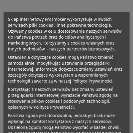
EXPRAN 10 ML
Sklep internetowy Prosmoker wykorzystuje w swoich
serwisach pliki cookies i inne pokrewne technologie.
Używamy cookies w celu dostosowania naszych serwisów
do Państwa potrzeb oraz do celów analitycznych i
marketingowych. Korzystamy z cookies własnych oraz
Filtry
Nazwa, A do Z
1
innych podmiotów – naszych partnerów biznesowych.
Ustawienia dotyczące cookies mogą Państwo zmienić
samodzielnie, modyfikując ustawienia przeglądarki
internetowej. Informacje dotyczące zmiany ustawień oraz
szczegóły dotyczące wykorzystania wspomnianych
technologii zawarte są w naszej Polityce Prywatności.
Korzystając z naszych serwisów bez zmiany ustawień
przeglądarki internetowej wyrażacie Państwo zgodę na
stosowanie plików cookies i podobnych technologii,
opisanych w Polityce Prywatności.
Państwa zgoda jest dobrowolna, jednak jej brak może
wpłynąć na komfort korzystania z naszych serwisów.
EXPRAN 10 ML
Udzieloną zgodę mogą Państwo wycofać w każdej chwili,
Expran Baza
beznikotynowa