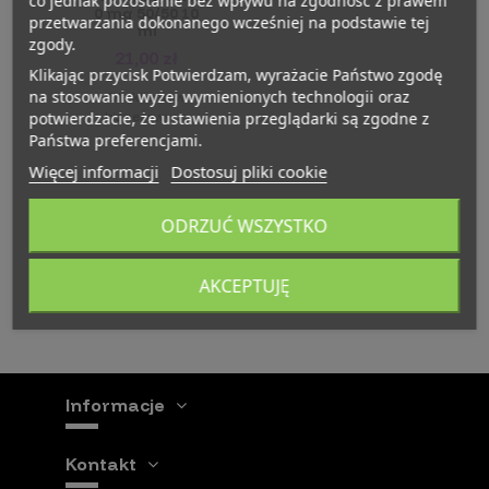
co jednak pozostanie bez wpływu na zgodność z prawem
0 mg 50/50 10
przetwarzania dokonanego wcześniej na podstawie tej
ml
zgody.
21,00 zł
Klikając przycisk Potwierdzam, wyrażacie Państwo zgodę
na stosowanie wyżej wymienionych technologii oraz
Dla klientów
potwierdzacie, że ustawienia przeglądarki są zgodne z
biznesowych
Państwa preferencjami.
Więcej informacji
Dostosuj pliki cookie
Beznikotynowe
ODRZUĆ WSZYSTKO
EXPRAN 10 ML
AKCEPTUJĘ
VAPING BASE 10 ML
Informacje
Kontakt