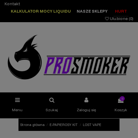
Kontakt
KALKULATOR MOCY LIQUIDU
NASZE SKLEPY
HURT
Ulubione (
0
)
0
Menu
Szukaj
Zaloguj się
Koszyk
Strona główna
E-PAPIEROSY KIT
LOST VAPE