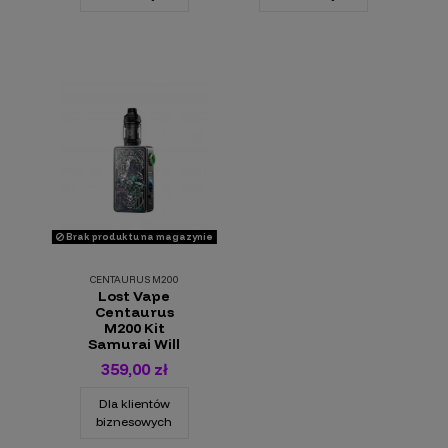
Brak produktu na magazynie
CENTAURUS M200
Lost Vape
Centaurus
M200 Kit
Samurai Will
359,00 zł
Dla klientów
biznesowych