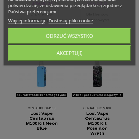
349,00 zł
349,00 zł
potwierdzacie, że ustawienia przeglądarki są zgodne z
Państwa preferencjami.
Dla klientów
Dla klientów
biznesowych
biznesowych
Więcej informacji
Dostosuj pliki cookie
ODRZUĆ WSZYSTKO
AKCEPTUJĘ
Brak produktu na magazynie
Brak produktu na magazynie
CENTAURUS M100
CENTAURUS M100
Lost Vape
Lost Vape
Centaurus
Centaurus
M100 Kit Neon
M100 Kit
Blue
Poseidon
Wrath