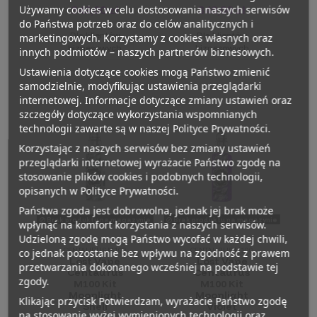
Używamy cookies w celu dostosowania naszych serwisów
349,00 zł
349,00 zł
do Państwa potrzeb oraz do celów analitycznych i
Dla klientów
Dla klientów
marketingowych. Korzystamy z cookies własnych oraz
biznesowych
biznesowych
innych podmiotów – naszych partnerów biznesowych.
Ustawienia dotyczące cookies mogą Państwo zmienić
samodzielnie, modyfikując ustawienia przeglądarki
internetowej. Informacje dotyczące zmiany ustawień oraz
szczegóły dotyczące wykorzystania wspomnianych
technologii zawarte są w naszej Polityce Prywatności.
Korzystając z naszych serwisów bez zmiany ustawień
przeglądarki internetowej wyrażacie Państwo zgodę na
stosowanie plików cookies i podobnych technologii,
opisanych w Polityce Prywatności.
Państwa zgoda jest dobrowolna, jednak jej brak może
Brak produktu na magazynie
Brak produktu na magazynie
wpłynąć na komfort korzystania z naszych serwisów.
Udzieloną zgodę mogą Państwo wycofać w każdej chwili,
CENTAURUS M100
CENTAURUS M100
co jednak pozostanie bez wpływu na zgodność z prawem
Lost Vape
Lost Vape
przetwarzania dokonanego wcześniej na podstawie tej
Centaurus
Centaurus
zgody.
M100 Kit
M100 Kit
Moonlight
Moonlight
Klikając przycisk Potwierdzam, wyrażacie Państwo zgodę
Shell
Violet
na stosowanie wyżej wymienionych technologii oraz