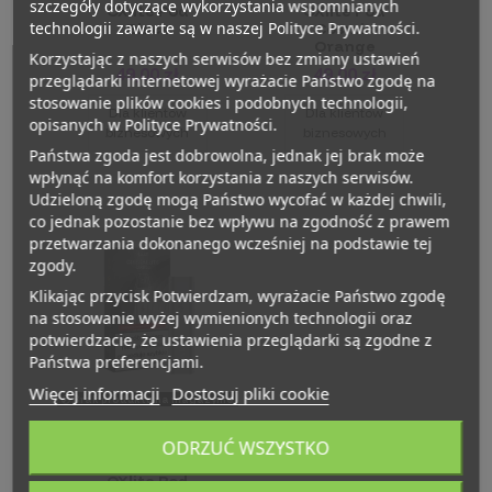
szczegóły dotyczące wykorzystania wspomnianych
OXlite Pod
OXlite Pod
technologii zawarte są w naszej Polityce Prywatności.
Black
Cosmic
Orange
Korzystając z naszych serwisów bez zmiany ustawień
49,00 zł
49,00 zł
przeglądarki internetowej wyrażacie Państwo zgodę na
stosowanie plików cookies i podobnych technologii,
Dla klientów
Dla klientów
opisanych w Polityce Prywatności.
biznesowych
biznesowych
Państwa zgoda jest dobrowolna, jednak jej brak może
wpłynąć na komfort korzystania z naszych serwisów.
Udzieloną zgodę mogą Państwo wycofać w każdej chwili,
co jednak pozostanie bez wpływu na zgodność z prawem
przetwarzania dokonanego wcześniej na podstawie tej
zgody.
Klikając przycisk Potwierdzam, wyrażacie Państwo zgodę
na stosowanie wyżej wymienionych technologii oraz
potwierdzacie, że ustawienia przeglądarki są zgodne z
Państwa preferencjami.
Więcej informacji
Dostosuj pliki cookie
Brak produktu na magazynie
ODRZUĆ WSZYSTKO
OXLITE (BATERIA)
Cristallite
OXlite Pod