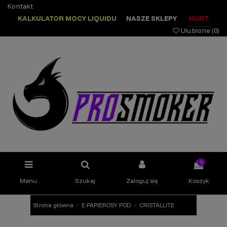
Kontakt
KALKULATOR MOCY LIQUIDU
NASZE SKLEPY
HURT
Ulubione (
0
)
0
Menu
Szukaj
Zaloguj się
Koszyk
Strona główna
E-PAPIEROSY POD
CRISTALLITE