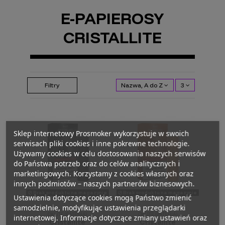
E-PAPIEROSY
CRISTALLITE
Filtry
Nazwa, A do Z
3
Sklep internetowy Prosmoker wykorzystuje w swoich
serwisach pliki cookies i inne pokrewne technologie.
Używamy cookies w celu dostosowania naszych serwisów
do Państwa potrzeb oraz do celów analitycznych i
marketingowych. Korzystamy z cookies własnych oraz
innych podmiotów – naszych partnerów biznesowych.
Brak produktu na magazynie
Brak produktu na magazynie
Ustawienia dotyczące cookies mogą Państwo zmienić
samodzielnie, modyfikując ustawienia przeglądarki
OXLITE (BATERIA)
OXLITE (BATERIA)
internetowej. Informacje dotyczące zmiany ustawień oraz
Cristallite
Cristallite