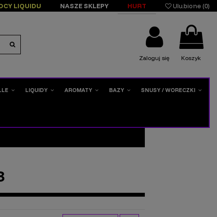
OCY LIQUIDU
NASZE SKLEPY
HURT
Ulubione (
0
)
Zaloguj się
Koszyk
LLE
LIQUIDY
AROMATY
BAZY
SNUSY / WORECZKI
3