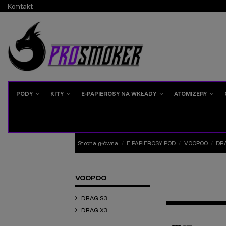
Kontakt
PODY
KITY
E-PAPIEROSY NA WKŁADY
ATOMIZERY
Strona główna
E-PAPIEROSY POD
VOOPOO
DR
VOOPOO
DRAG S3
DRAG X3