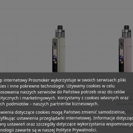
p internetowy Prosmoker wykorzystuje w swoich serwisach pliki
ies i inne pokrewne technologie. Używamy cookies w celu
tosowania naszych serwisów do Państwa potrzeb oraz do celów
DRAG X3
DRAG X3
itycznych i marketingowych. Korzystamy z cookies własnych oraz
 X3 Pod
Voopoo Drag X3 Pod
Voopoo Drag
ych podmiotów – naszych partnerów biznesowych.
rple
Champagne Golden
Glow Pi
zł
269,00 zł
269,00 
awienia dotyczące cookies mogą Państwo zmienić samodzielnie,
fikując ustawienia przeglądarki internetowej. Informacje dotyczą
tów
Dla klientów
Dla klien
any ustawień oraz szczegóły dotyczące wykorzystania wspomniany
ych
biznesowych
biznesow
nologii zawarte są w naszej Polityce Prywatności.