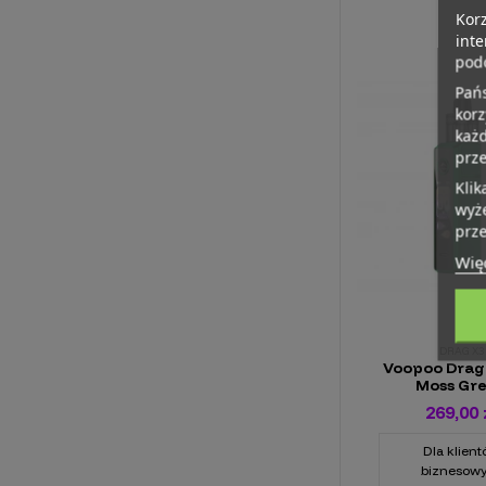
Korz
inte
podo
Pańs
kor
każd
prz
Klik
wyże
prze
Więc
DRAG X3
Voopoo Drag
Moss Gr
269,00 
Dla klien
biznesow