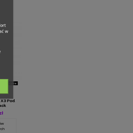
ort
ać w
m
e
 magazynie
 X3 Pod
ack
zł
tów
ych