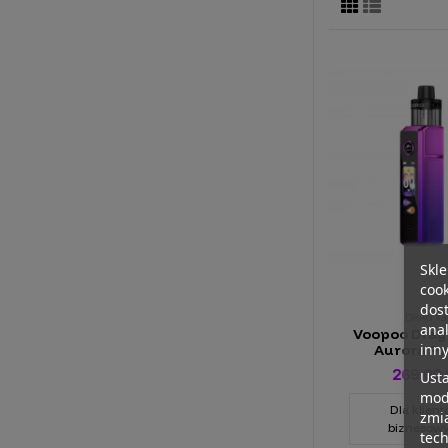
Skle
cook
dos
DRAG X3
anal
Voopoo Drag
inn
Aurora Pu
269,00 
Ust
mody
Dla klien
zmi
biznesow
tech