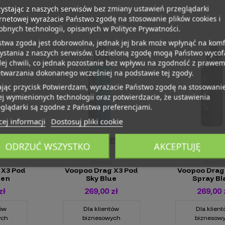
ystając z naszych serwisów bez zmiany ustawień przeglądarki
rnetowej wyrażacie Państwo zgodę na stosowanie plików cookies i
bnych technologii, opisanych w Polityce Prywatności.
twa zgoda jest dobrowolna, jednak jej brak może wpłynąć na komf
zystania z naszych serwisów. Udzieloną zgodę mogą Państwo wycof
ej chwili, co jednak pozostanie bez wpływu na zgodność z prawe
etwarzania dokonanego wcześniej na podstawie tej zgody.
ając przycisk Potwierdzam, wyrażacie Państwo zgodę na stosowani
j wymienionych technologii oraz potwierdzacie, że ustawienia
glądarki są zgodne z Państwa preferencjami.
ej informacji
Dostosuj pliki cookie
Brak produktu na magazynie
Brak produktu na
ODRZUĆ WSZYSTKO
AKCEPTUJĘ
DRAG X3
DRAG X3
 X3 Pod
Voopoo Drag X3 Pod
Voopoo Drag
een
Sky Blue
Spray Bl
zł
269,00 zł
269,00 
tów
Dla klientów
Dla klien
ych
biznesowych
biznesow