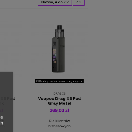
Nazwa, A do Z
7
Brak produktu na magazynie
DRAG X3
 X3 Pod
Voopoo Drag X3 Pod
nk
Gray Metal
zł
269,00 zł
ce
tów
Dla klientów
ch
ych
biznesowych