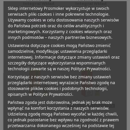
Integral Wkład
Integral Wkład
Sklep internetowy Prosmoker wykorzystuje w swoich
Lemon Lime
Mint 20 mg 2
20 mg 2 ml
ml
serwisach pliki cookies i inne pokrewne technologie.
Używamy cookies w celu dostosowania naszych serwisów
18,00 zł
18,00 zł
do Państwa potrzeb oraz do celów analitycznych i
Dla klientów
Dla klientów
marketingowych. Korzystamy z cookies własnych oraz
biznesowych
biznesowych
innych podmiotów – naszych partnerów biznesowych.
Ustawienia dotyczące cookies mogą Państwo zmienić
samodzielnie, modyfikując ustawienia przeglądarki
internetowej. Informacje dotyczące zmiany ustawień oraz
szczegóły dotyczące wykorzystania wspomnianych
technologii zawarte są w naszej Polityce Prywatności.
Korzystając z naszych serwisów bez zmiany ustawień
przeglądarki internetowej wyrażacie Państwo zgodę na
stosowanie plików cookies i podobnych technologii,
opisanych w Polityce Prywatności.
Państwa zgoda jest dobrowolna, jednak jej brak może
Brak produktu na magazynie
wpłynąć na komfort korzystania z naszych serwisów.
Udzieloną zgodę mogą Państwo wycofać w każdej chwili,
AROMA KING
AROMA KING
co jednak pozostanie bez wpływu na zgodność z prawem
INTEGRAL
INTEGRAL
przetwarzania dokonanego wcześniej na podstawie tej
Aroma King
Aroma King