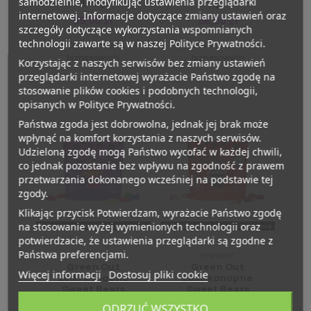
samodzielnie, modyfikując ustawienia przeglądarki
140 g
g
internetowej. Informacje dotyczące zmiany ustawień oraz
69,00 zł
56,00 zł
szczegóły dotyczące wykorzystania wspomnianych
technologii zawarte są w naszej Polityce Prywatności.
Dla klientów
Dla klientów
biznesowych
biznesowych
Korzystając z naszych serwisów bez zmiany ustawień
przeglądarki internetowej wyrażacie Państwo zgodę na
stosowanie plików cookies i podobnych technologii,
opisanych w Polityce Prywatności.
Państwa zgoda jest dobrowolna, jednak jej brak może
wpłynąć na komfort korzystania z naszych serwisów.
Udzieloną zgodę mogą Państwo wycofać w każdej chwili,
co jednak pozostanie bez wpływu na zgodność z prawem
przetwarzania dokonanego wcześniej na podstawie tej
zgody.
Klikając przycisk Potwierdzam, wyrażacie Państwo zgodę
na stosowanie wyżej wymienionych technologii oraz
Brak produktu na magazynie
Brak produktu na magazynie
potwierdzacie, że ustawienia przeglądarki są zgodne z
Państwa preferencjami.
ŻYWNOŚĆ
ŻYWNOŚĆ
Green Out
Green Out
Więcej informacji
Dostosuj pliki cookie
Żelki konopne
Żelki konopne
Sweet Bears
Sweet Bears
130 g
Cola 130 g
ODRZUĆ WSZYSTKO