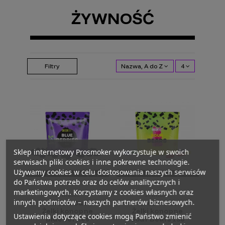
ŻYWNOŚĆ
Filtry
Nazwa, A do Z
4
Sklep internetowy Prosmoker wykorzystuje w swoich
serwisach pliki cookies i inne pokrewne technologie.
Używamy cookies w celu dostosowania naszych serwisów
Brak produktu na magazynie
Brak produktu na magazynie
do Państwa potrzeb oraz do celów analitycznych i
marketingowych. Korzystamy z cookies własnych oraz
ŻYWNOŚĆ
ŻYWNOŚĆ
innych podmiotów – naszych partnerów biznesowych.
Green Out
Green Out
Żelki konopne
Żelki konopne
Ustawienia dotyczące cookies mogą Państwo zmienić
Blueberries
Sour Bears 130