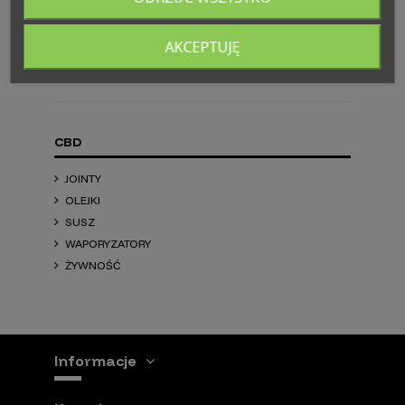
59,00 zł
69,00 zł
Dla klientów
Dla klientów
AKCEPTUJĘ
biznesowych
biznesowych
CBD
JOINTY
OLEJKI
SUSZ
WAPORYZATORY
ŻYWNOŚĆ
Informacje