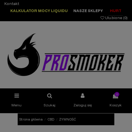
Kontakt
KALKULATOR MOCY LIQUIDU
NASZE SKLEPY
HURT
Ulubione (
0
)
0
Menu
Szukaj
Zaloguj się
Koszyk
Strona główna
CBD
ŻYWNOŚĆ