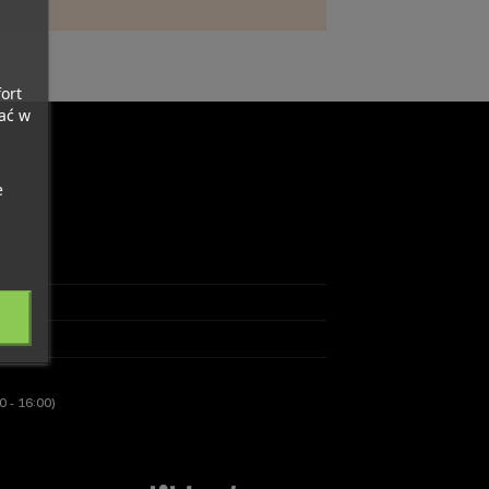
ort
ać w
m
e
0 - 16:00)