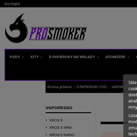
Kontakt
PODY
KITY
E-PAPIEROSY NA WKŁADY
ATOMIZERY
Skle
Strona główna
E-PAPIEROSY POD
VAPORESSO
cook
dos
anal
inn
VAPORESSO
Ust
XROS 5
mody
zmi
XROS 5 MINI
tech
XROS 5 NANO