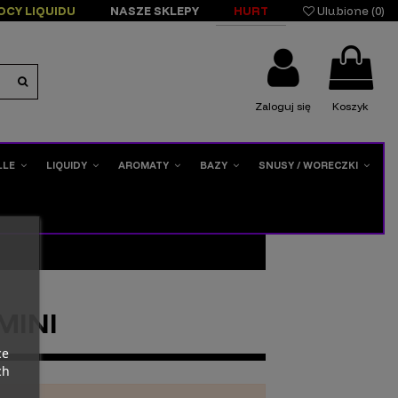
OCY LIQUIDU
NASZE SKLEPY
HURT
Ulubione (
0
)
Zaloguj się
Koszyk
LLE
LIQUIDY
AROMATY
BAZY
SNUSY / WORECZKI
MINI
ce
ch