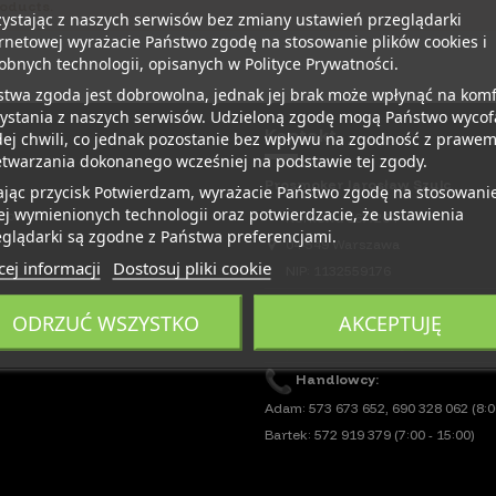
oducts.
ystając z naszych serwisów bez zmiany ustawień przeglądarki
rnetowej wyrażacie Państwo zgodę na stosowanie plików cookies i
bnych technologii, opisanych w Polityce Prywatności.
twa zgoda jest dobrowolna, jednak jej brak może wpłynąć na komf
zystania z naszych serwisów. Udzieloną zgodę mogą Państwo wycof
Kontakt
ej chwili, co jednak pozostanie bez wpływu na zgodność z prawe
etwarzania dokonanego wcześniej na podstawie tej zgody.
Prosmoker Jarosław Szulc
ając przycisk Potwierdzam, wyrażacie Państwo zgodę na stosowani
j wymienionych technologii oraz potwierdzacie, że ustawienia
ookies
Korkowa 167/204
glądarki są zgodne z Państwa preferencjami.
04-549 Warszawa
ej informacji
Dostosuj pliki cookie
NIP: 1132559176
507 208 897 (Współpraca Hurt)
ODRZUĆ WSZYSTKO
AKCEPTUJĘ
prosmokerhurt@gmail.com
Handlowcy:
Adam:
573 673 652
,
690 328 062
(8:0
Bartek:
572 919 379
(7:00 - 15:00)