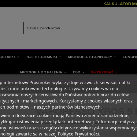
KALKULATOR M
GRZAŁKI
PUSTE POJEMNIKI
AKCESORIA E-PAPIEROSY
LONGFI
AKCESORIA DO PALENIA
CBD
WYPRZEDAŻ
p internetowy Prosmoker wykorzystuje w swoich serwisach pliki
XROS 5 MINI
ies i inne pokrewne technologie. Używamy cookies w celu
tosowania naszych serwisów do Państwa potrzeb oraz do celów
itycznych i marketingowych. Korzystamy z cookies własnych oraz
ych podmiotów – naszych partnerów biznesowych.
VAPORESSO XROS 5 
awienia dotyczące cookies mogą Państwo zmienić samodzielnie,
fikując ustawienia przeglądarki internetowej. Informacje dotyczą
any ustawień oraz szczegóły dotyczące wykorzystania wspomniany
nologii zawarte są w naszej Polityce Prywatności.