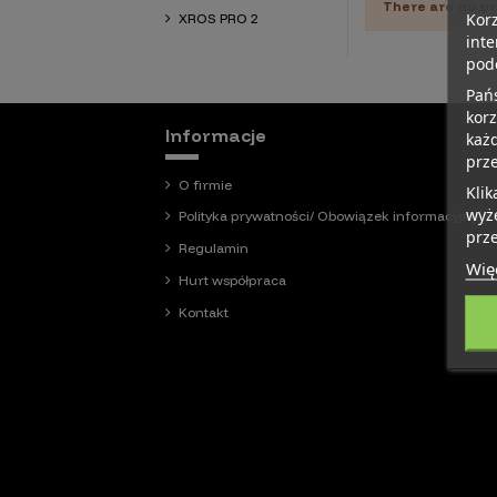
There are no pr
Korz
XROS PRO 2
inte
podo
Pańs
kor
Informacje
każd
prz
O firmie
Klik
wyże
Polityka prywatności/ Obowiązek informacyjny/ C
prze
Regulamin
Więc
Hurt współpraca
Kontakt