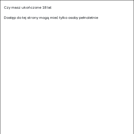
Kontakt
Czy masz ukończone 18 lat
KALKULATOR MOCY LIQUIDU
NASZE SKLEPY
HURT
Dostęp do tej strony mogą mieć tylko osoby pełnoletnie
Ulubione (
0
)
0
Menu
Szukaj
Zaloguj się
Koszyk
Strona główna
LIQUIDY
SOLE NIKOTYNOWE
GO BEARS FRUX SALT 10 ML
Go Bears Frux