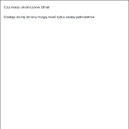
Kontakt
Czy masz ukończone 18 lat
KALKULATOR MOCY LIQUIDU
NASZE SKLEPY
HURT
Dostęp do tej strony mogą mieć tylko osoby pełnoletnie
Ulubione (
0
)
0
Menu
Szukaj
Zaloguj się
Koszyk
Strona główna
LIQUIDY
SOLE NIKOTYNOWE
PINKY SALT 10 ML
Pinky Salt Frutea Herbata