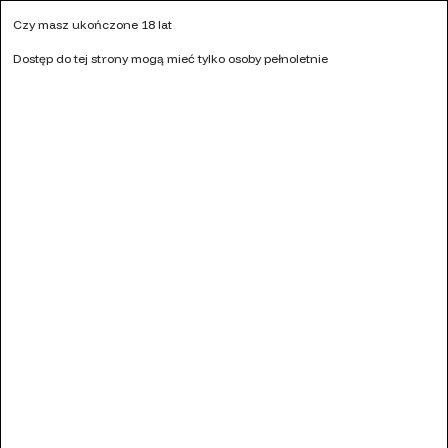
Kontakt
Czy masz ukończone 18 lat
KALKULATOR MOCY LIQUIDU
NASZE SKLEPY
HURT
Dostęp do tej strony mogą mieć tylko osoby pełnoletnie
Ulubione (
0
)
0
Menu
Szukaj
Zaloguj się
Koszyk
Strona główna
LIQUIDY
SOLE NIKOTYNOWE
PINKY SALT 10 ML
Pinky Salt Single