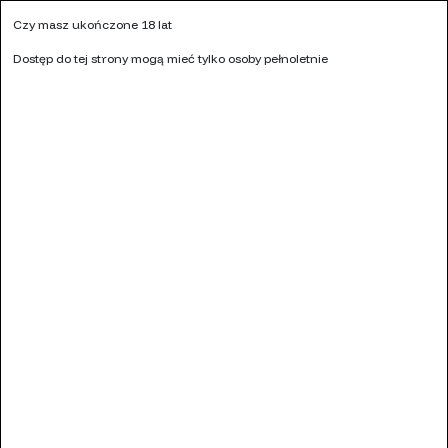
Kontakt
Czy masz ukończone 18 lat
KALKULATOR MOCY LIQUIDU
NASZE SKLEPY
HURT
Dostęp do tej strony mogą mieć tylko osoby pełnoletnie
Ulubione (
0
)
0
Menu
Szukaj
Zaloguj się
Koszyk
Strona główna
LIQUIDY
SOLE NIKOTYNOWE
OX PASSION SALT 10 ML
OX Passion Salt Mint