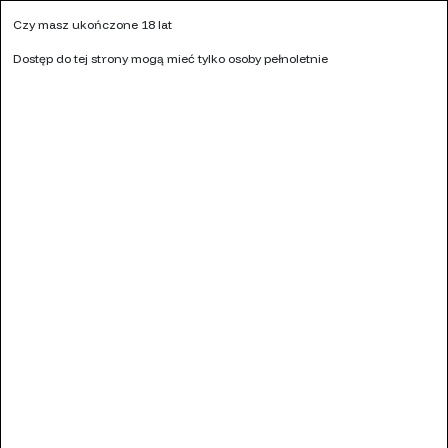
Kontakt
Czy masz ukończone 18 lat
KALKULATOR MOCY LIQUIDU
NASZE SKLEPY
HURT
Dostęp do tej strony mogą mieć tylko osoby pełnoletnie
Ulubione (
0
)
0
Menu
Szukaj
Zaloguj się
Koszyk
Strona główna
LIQUIDY
LIQUIDY
DARK
LINE LIQUID 10 ML
Dark Line Liquid Black Tea 6