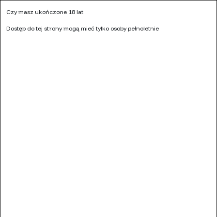
Kontakt
Czy masz ukończone 18 lat
KALKULATOR MOCY LIQUIDU
NASZE SKLEPY
HURT
Dostęp do tej strony mogą mieć tylko osoby pełnoletnie
Ulubione (
0
)
0
Menu
Szukaj
Zaloguj się
Koszyk
Strona główna
LIQUIDY
SOLE NIKOTYNOWE
CRYSTAL SALT 10 ML
Crystal Salt